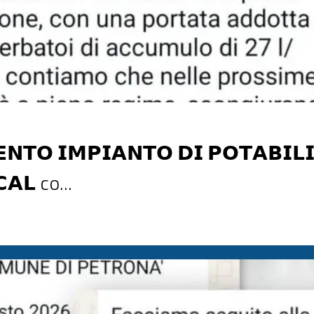
𝗧𝗢 𝗜𝗠𝗣𝗜𝗔𝗡𝗧𝗢 𝗗𝗜 𝗣𝗢𝗧𝗔𝗕𝗜𝗟𝗜
𝗔𝗟 co...
𝗔𝗭𝗜𝗢𝗡𝗘 𝗖𝗥𝗢𝗖𝗖𝗛𝗜𝗢 𝗦𝗢𝗥𝗜𝗖𝗔𝗟 comunica che 𝗹'𝗶𝗺𝗽𝗶𝗮𝗻𝘁𝗼 𝗱𝗶 𝗽𝗼𝘁𝗮𝗯𝗶𝗹𝗶𝘇𝘇𝗮𝘇𝗶𝗼𝗻𝗲 𝗖𝗿𝗼𝗰
 🚰​Attualmente la portata verso i serbatoi di accumulo è in fase di stabilizzazione (circa 27 l/s) e 𝘀𝗶 𝗽𝗿𝗲𝘃𝗲𝗱𝗲