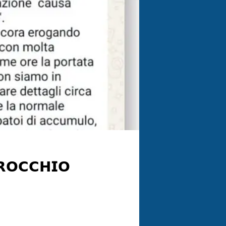
𝗥𝗢𝗖𝗖𝗛𝗜𝗢
 𝟯 𝗔𝗴𝗼𝘀𝘁𝗼, 𝗶𝗻𝘁𝗼𝗿𝗻𝗼 𝗮𝗹𝗹𝗲 𝗼𝗿𝗲 𝟮𝟭:𝟭𝟬,
à.