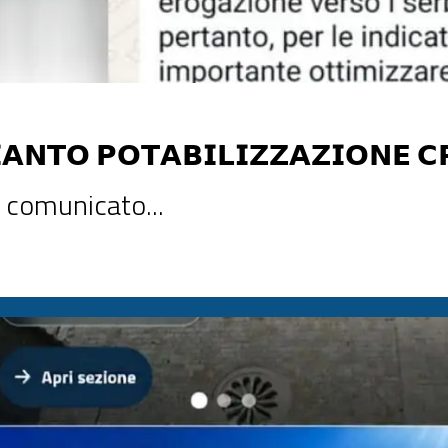
𝗔𝗡𝗧𝗢 𝗣𝗢𝗧𝗔𝗕𝗜𝗟𝗜𝗭𝗭𝗔𝗭𝗜𝗢𝗡𝗘 𝗖
a comunicato...
𝗥𝗢𝗖𝗖𝗛𝗜𝗢 𝗦𝗢𝗥𝗜𝗖𝗔𝗟 ha appena comunicato che, a causa di 𝗮𝘃𝘃𝗲𝗿𝘀𝗲 𝗰𝗼𝗻𝗱𝗶𝘇𝗶𝗼𝗻𝗶 𝗺𝗲𝘁𝗲𝗼 ver
𝗻𝗲 𝗖𝗿𝗼𝗰𝗰𝗵𝗶𝗼 𝗵𝗮 𝘀𝘂𝗯𝗶𝘁𝗼 𝘂𝗻 𝗯𝗹𝗼𝗰𝗰𝗼 𝗱𝗲𝗹 𝗽𝗿𝗼𝗰𝗲𝘀𝘀𝗼 𝗱𝗶 𝗽𝗼𝘁𝗮𝗯𝗶𝗹𝗶𝘇𝘇𝗮𝘇𝗶𝗼𝗻𝗲 a causa di