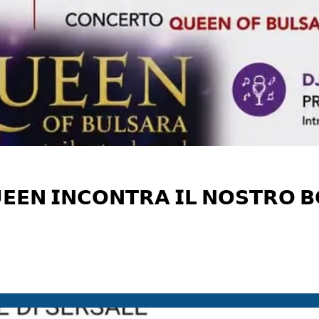
𝗘𝗘𝗡 𝗜𝗡𝗖𝗢𝗡𝗧𝗥𝗔 𝗜𝗟 𝗡𝗢𝗦𝗧𝗥𝗢 
𝗥𝗚𝗢! 👑 ​Pronti a far vibrare 𝗖𝗿𝗼𝗽𝗮𝗻𝗶 𝗕𝗼𝗿𝗴𝗼 al ritmo dei più 𝗴𝗿𝗮𝗻𝗱𝗶 𝘀𝘂𝗰𝗰𝗲𝘀𝘀𝗶 𝗱𝗶 𝗙𝗿𝗲𝗱
​🗓️ 𝗠𝗲𝗿𝗰𝗼𝗹𝗲𝗱𝗶̀ 𝟱 𝗔𝗴𝗼𝘀𝘁𝗼 📍 𝗖𝗼𝗿𝘀𝗼 𝗨𝗺𝗯𝗲𝗿𝘁𝗼 𝗜, 𝗖𝗿𝗼𝗽𝗮𝗻𝗶 𝗕𝗼𝗿𝗴𝗼 ​🎶 𝗜𝗟