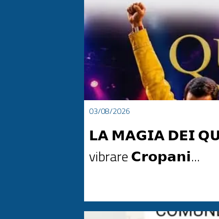
03/08/2026
𝗟𝗔 𝗠𝗔𝗚𝗜𝗔 𝗗𝗘𝗜 𝗤
vibrare 𝗖𝗿𝗼𝗽𝗮𝗻𝗶...
𝗟𝗔 𝗠𝗔𝗚𝗜𝗔 𝗗𝗘𝗜 𝗤𝗨𝗘𝗘𝗡 𝗜𝗡𝗖𝗢𝗡𝗧𝗥𝗔 𝗜𝗟 𝗡𝗢𝗦𝗧𝗥𝗢 𝗕
𝟮𝟬𝟮𝟲", arriva una serata imperdibile all'insegna del grande rock! ​ 