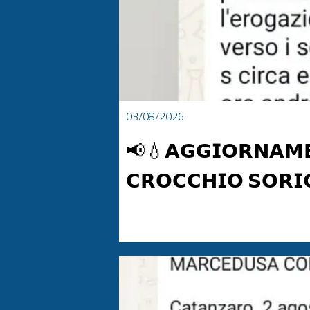
03/08/2026
📢💧𝗔𝗚𝗚𝗜𝗢𝗥𝗡𝗔𝗠𝗘
𝗖𝗥𝗢𝗖𝗖𝗛𝗜𝗢 𝗦𝗢𝗥𝗜
📢💧𝗔𝗚𝗚𝗜𝗢𝗥𝗡𝗔𝗠𝗘𝗡𝗧𝗢 𝗜𝗠𝗣𝗜𝗔𝗡𝗧𝗢 𝗗𝗜 𝗣𝗢𝗧𝗔𝗕𝗜𝗟𝗜𝗭𝗭
𝗽𝗮𝗿𝘁𝗶𝗿𝗲 𝗱𝗮𝗹𝗹𝗲 𝗼𝗿𝗲 𝟯:𝟬𝟬 𝗱𝗶 𝗼𝗴𝗴𝗶 𝟯 𝗮𝗴𝗼𝘀𝘁𝗼.