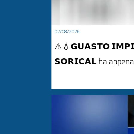
02/08/2026
⚠️💧𝗚𝗨𝗔𝗦𝗧𝗢 𝗜𝗠𝗣𝗜
𝗦𝗢𝗥𝗜𝗖𝗔𝗟 ha appen
⚠️💧𝗚𝗨𝗔𝗦𝗧𝗢 𝗜𝗠𝗣𝗜𝗔𝗡𝗧𝗢 𝗣𝗢𝗧𝗔𝗕𝗜𝗟𝗜𝗭𝗭𝗔𝗭𝗜𝗢𝗡𝗘 𝗖
intorno alle ore 17:15, 𝗹'𝗜𝗺𝗽𝗶𝗮𝗻𝘁𝗼 𝗱𝗶 𝗣𝗼𝘁𝗮𝗯𝗶𝗹𝗶𝘇𝘇𝗮𝘇𝗶𝗼