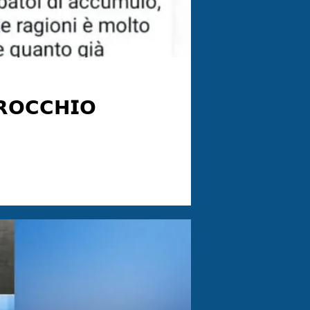
𝗥𝗢𝗖𝗖𝗛𝗜𝗢
ificatesi nel 𝗽𝗼𝗺𝗲𝗿𝗶𝗴𝗴𝗶𝗼 𝗱𝗶 𝗼𝗴𝗴𝗶 𝟮 𝗔𝗴𝗼𝘀𝘁𝗼,
 parametri d