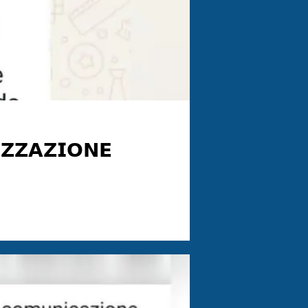
𝗭𝗭𝗔𝗭𝗜𝗢𝗡𝗘
𝗰𝗵𝗶𝗼 𝗵𝗮 𝗿𝗶𝗽𝗿𝗲𝘀𝗼 𝗹'𝗲𝗿𝗼𝗴𝗮𝘇𝗶𝗼𝗻𝗲 𝗶𝗱𝗿𝗶𝗰𝗮 𝗮