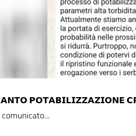
𝗔𝗡𝗧𝗢 𝗣𝗢𝗧𝗔𝗕𝗜𝗟𝗜𝗭𝗭𝗔𝗭𝗜𝗢𝗡𝗘 𝗖
a comunicato...
𝗖𝗥𝗢𝗖𝗖𝗛𝗜𝗢 𝗦𝗢𝗥𝗜𝗖𝗔𝗟 ha appena comunicato che, a causa di avverse condizioni meteo verificatesi 𝗼𝗴𝗴
 𝘀𝘂𝗯𝗶𝘁𝗼 𝘂𝗻 𝗯𝗹𝗼𝗰𝗰𝗼 𝗱𝗲𝗹 𝗽𝗿𝗼𝗰𝗲𝘀𝘀𝗼 𝗱𝗶 𝗽𝗼𝘁𝗮𝗯𝗶𝗹𝗶𝘇𝘇𝗮𝘇𝗶𝗼𝗻𝗲 a causa di parametri di alta torbidit