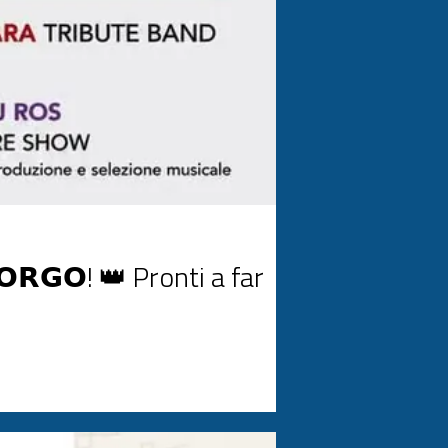
𝗢𝗥𝗚𝗢! 👑 ​Pronti a far
𝗶𝗲 𝗠𝗲𝗿𝗰𝘂𝗿𝘆? Per la rassegna "𝗘𝘀𝘁𝗮𝘁𝗲 𝗮 𝗖𝗿𝗼𝗽𝗮𝗻𝗶