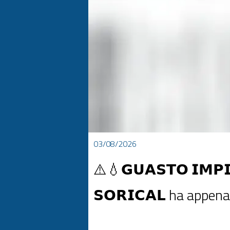
03/08/2026
⚠️💧𝗚𝗨𝗔𝗦𝗧𝗢 𝗜𝗠𝗣𝗜
𝗦𝗢𝗥𝗜𝗖𝗔𝗟 ha appen
⚠️💧𝗚𝗨𝗔𝗦𝗧𝗢 𝗜𝗠𝗣𝗜𝗔𝗡𝗧𝗢 𝗣𝗢𝗧𝗔𝗕𝗜𝗟𝗜𝗭𝗭𝗔𝗭𝗜𝗢𝗡𝗘 
𝗹'𝗜𝗺𝗽𝗶𝗮𝗻𝘁𝗼 𝗱𝗶 𝗣𝗼𝘁𝗮𝗯𝗶𝗹𝗶𝘇𝘇𝗮𝘇𝗶𝗼𝗻𝗲 𝗖𝗿𝗼𝗰𝗰𝗵𝗶𝗼 𝗵